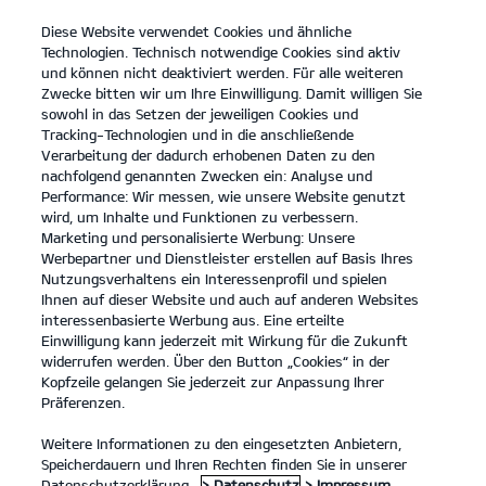
Diese Website verwendet Cookies und ähnliche
open
Technologien. Technisch notwendige Cookies sind aktiv
menu
und können nicht deaktiviert werden. Für alle weiteren
KONTAKT
Zwecke bitten wir um Ihre Einwilligung. Damit willigen Sie
sowohl in das Setzen der jeweiligen Cookies und
Der neue Kia Stonic
Probefahrt
Tracking-Technologien und in die anschließende
Verarbeitung der dadurch erhobenen Daten zu den
...
...
DER NEUE KIA STONIC
nachfolgend genannten Zwecken ein: Analyse und
Konfigurator
Performance: Wir messen, wie unsere Website genutzt
Der neue Kia Stonic.
wird, um Inhalte und Funktionen zu verbessern.
Marketing und personalisierte Werbung: Unsere
Werbepartner und Dienstleister erstellen auf Basis Ihres
Nutzungsverhaltens ein Interessenprofil und spielen
Ihnen auf dieser Website und auch auf anderen Websites
interessenbasierte Werbung aus. Eine erteilte
Einwilligung kann jederzeit mit Wirkung für die Zukunft
widerrufen werden. Über den Button „Cookies“ in der
Kopfzeile gelangen Sie jederzeit zur Anpassung Ihrer
Präferenzen.
Weitere Informationen zu den eingesetzten Anbietern,
Speicherdauern und Ihren Rechten finden Sie in unserer
Datenschutzerklärung.
> Datenschutz
> Impressum