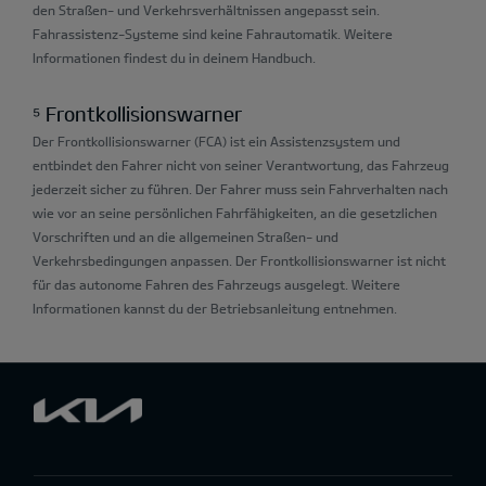
den Straßen- und Verkehrsverhältnissen angepasst sein.
Fahrassistenz-Systeme sind keine Fahrautomatik. Weitere
Informationen findest du in deinem Handbuch.
⁵ Frontkollisionswarner
Der Frontkollisionswarner (FCA) ist ein Assistenzsystem und
entbindet den Fahrer nicht von seiner Verantwortung, das Fahrzeug
jederzeit sicher zu führen. Der Fahrer muss sein Fahrverhalten nach
wie vor an seine persönlichen Fahrfähigkeiten, an die gesetzlichen
Vorschriften und an die allgemeinen Straßen- und
Verkehrsbedingungen anpassen. Der Frontkollisionswarner ist nicht
für das autonome Fahren des Fahrzeugs ausgelegt. Weitere
Informationen kannst du der Betriebsanleitung entnehmen.