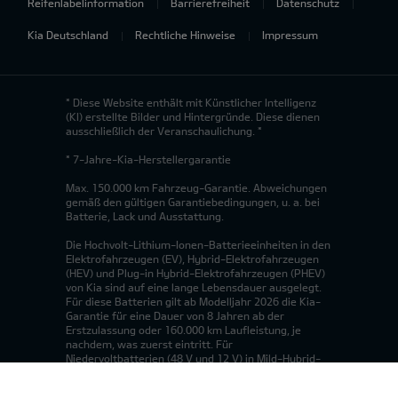
Reifenlabelinformation
Barrierefreiheit
Datenschutz
Kia Deutschland
Rechtliche Hinweise
Impressum
* Diese Website enthält mit Künstlicher Intelligenz
(KI) erstellte Bilder und Hintergründe. Diese dienen
ausschließlich der Veranschaulichung. *
* 7-Jahre-Kia-Herstellergarantie
Max. 150.000 km Fahrzeug-Garantie. Abweichungen
gemäß den gültigen Garantiebedingungen, u. a. bei
Batterie, Lack und Ausstattung.
Die Hochvolt-Lithium-Ionen-Batterieeinheiten in den
Elektrofahrzeugen (EV), Hybrid-Elektrofahrzeugen
(HEV) und Plug-in Hybrid-Elektrofahrzeugen (PHEV)
von Kia sind auf eine lange Lebensdauer ausgelegt.
Für diese Batterien gilt ab Modelljahr 2026 die Kia-
Garantie für eine Dauer von 8 Jahren ab der
Erstzulassung oder 160.000 km Laufleistung, je
nachdem, was zuerst eintritt. Für
Niedervoltbatterien (48 V und 12 V) in Mild-Hybrid-
Elektrofahrzeugen (MHEV) gilt die Kia-Garantie für
eine Dauer von 2 Jahren ab der Erstzulassung,